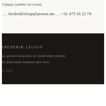
Chaque système est vivant.
frederikleloup@proton.me
+32 475 56 22 79
FREDERIK LELOUP
La gestion structure. Le leadership projette.
La fédération humaine fait vivre.
©
2026